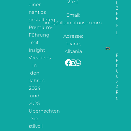
2470
Leitfa
einer
Zu De
nahtlos
Besten
Email:
Hotels
gestalteten
info@albaniaturism.com
Mehr
Premium-
Lesen
Führung
Adresse:
mit
Tirane,
Insight
Albania
Paradi
Vacations
Enthül
in
Der
Ultima
den
Urlaub
Jahren
Zur
Albani
2024
Riviera
und
Mehr L
2025.
Übernachten
Sie
stilvoll