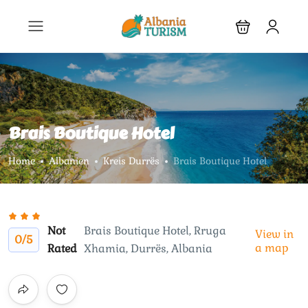
Brais Boutique Hotel
Home
Albanien
Kreis Durrës
Brais Boutique Hotel
Not
Brais Boutique Hotel, Rruga
View in
0
/5
a map
Rated
Xhamia, Durrës, Albania