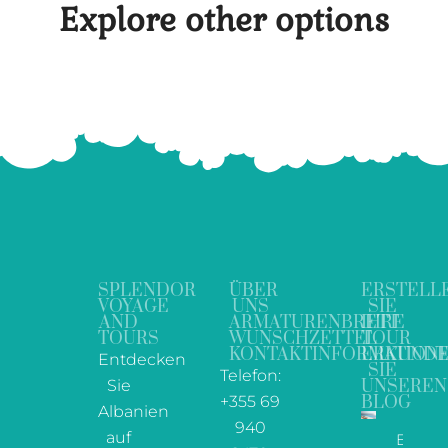
Explore other options
SPLENDOR
ÜBER
ERSTELL
VOYAGE
UNS
SIE
AND
ARMATURENBRETT
IHRE
TOURS
WUNSCHZETTEL
TOUR
KONTAKTINFORMATION
ERKUND
Entdecken
SIE
Telefon:
Sie
UNSEREN
+355 69
BLOG
Albanien
940
auf
Ein