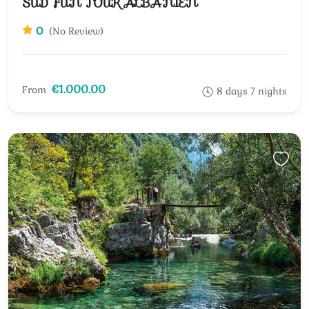
SÜD FUN TOUR ALBANIEN
0
(No Review)
€1.000.00
From
8 days 7 nights