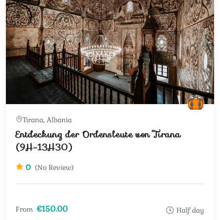
Tirana, Albania
Entdeckung der Ordensleute von Tirana
(9H-13H30)
0
(No Review)
€150.00
From
Half day