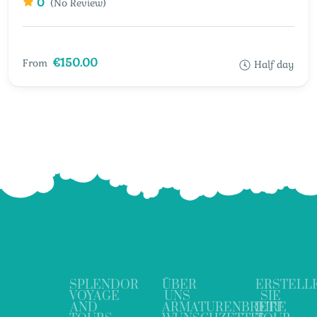
0
(No Review)
€150.00
From
Half day
SPLENDOR
ÜBER
ERSTELL
VOYAGE
UNS
SIE
AND
ARMATURENBRETT
IHRE