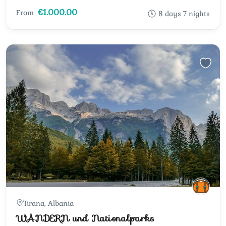
€1.000.00
From
8 days 7 nights
Tirana, Albania
WANDERN und Nationalparks