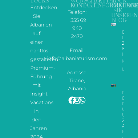
TOURS
WUNSCHZETTEL
TOUR
KONTAKTINFORMATION
ERKUND
Entdecken
SIE
Telefon:
UNSEREN
Sie
+355 69
BLOG
Albanien
940
Ein
auf
2470
Leitfa
einer
Zu De
Besten
Email:
nahtlos
Hotels
info@albaniaturism.com
gestalteten
Mehr
Premium-
Lesen
Adresse:
Führung
Tirane,
mit
Albania
Paradi
Insight
Enthül
Vacations
Der
Ultima
in
Urlaub
den
Zur
Albani
Jahren
Riviera
2024