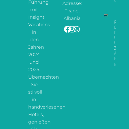
Führung
Adresse:
mit
Tirane,
Insight
Albania
Paradi
Vacations
Enthül
in
Der
Ultima
den
Urlaub
Jahren
Zur
Albani
2024
Riviera
und
Mehr L
2025.
Übernachten
Sie
stilvoll
in
handverlesenen
Hotels,
genießen