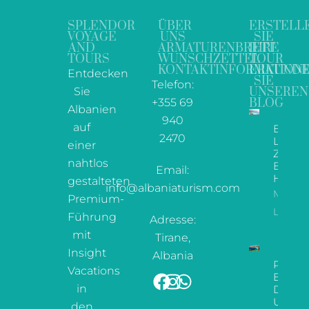
SPLENDOR
ÜBER
ERSTELL
VOYAGE
UNS
SIE
AND
ARMATURENBRETT
IHRE
TOURS
WUNSCHZETTEL
TOUR
KONTAKTINFORMATION
ERKUND
Entdecken
SIE
Telefon:
Sie
UNSEREN
+355 69
BLOG
Albanien
940
auf
Ein
2470
Leitfa
einer
Zu De
nahtlos
Besten
Email:
Hotels
gestalteten
info@albaniaturism.com
Mehr
Premium-
Lesen
Führung
Adresse:
mit
Tirane,
Insight
Albania
Paradi
Vacations
Enthül
in
Der
Ultima
den