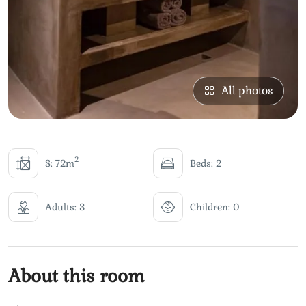
All photos
2
S: 72m
Beds: 2
Adults: 3
Children: 0
About this room