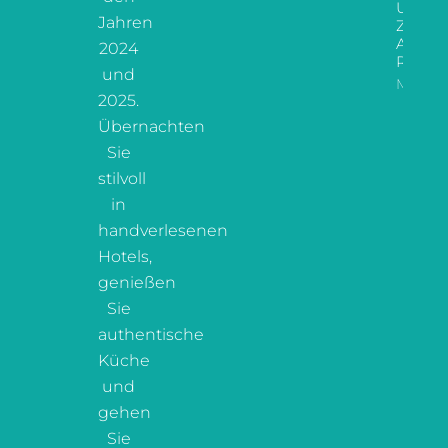
Urlaub
Jahren
Zur
Albani
2024
Riviera
und
Mehr L
2025.
Übernachten
Sie
stilvoll
in
handverlesenen
Hotels,
genießen
Sie
authentische
Küche
und
gehen
Sie