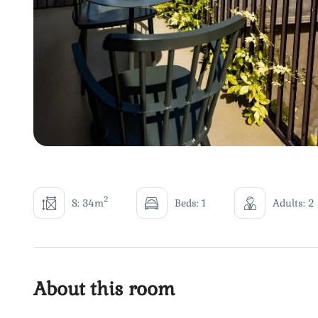
2
S: 34m
Beds: 1
Adults: 2
About this room