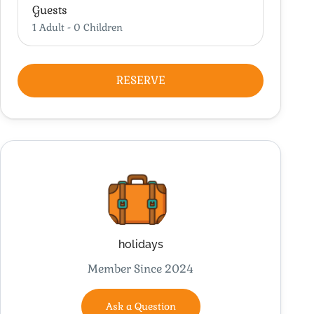
Guests
1 Adult
-
0 Children
RESERVE
holidays
Member Since 2024
Ask a Question