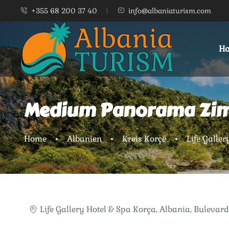
+355 68 200 37 40
info@albaniaturism.com
Ho
Medium Panorama Zi
Home
Albanien
Kreis Korçë
Life Galler
Life Gallery Hotel & Spa Korça, Albania, Bulevar