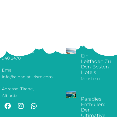
ÜBER UNS
ERSTELLEN SIE
ARMATURENBRETT
IHRE TOUR
WUNSCHZETTEL
ERKUNDEN SIE
KONTAKTINFORMATIONEN
UNSEREN BLOG
Telefon: +355 69
Ein
940 2470
Leitfaden Zu
Den Besten
Email:
Hotels
info@albaniaturism.com
Mehr Lesen
Adresse: Tirane,
Albania
Paradies
Enthüllen:
Der
Ultimative