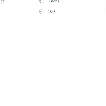
age
Küche
Wifi