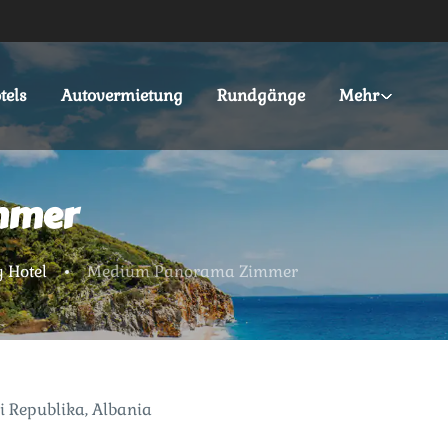
tels
Autovermietung
Rundgänge
Mehr
mmer
y Hotel
Medium Panorama Zimmer
di Republika, Albania