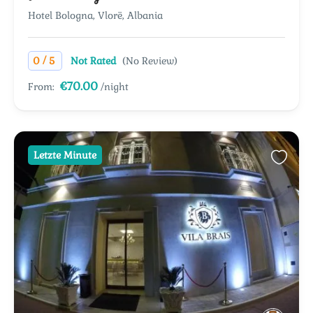
Hotel Bologna, Vlorë, Albania
/
0
5
Not Rated
(No Review)
€70.00
From:
/night
Letzte Minute