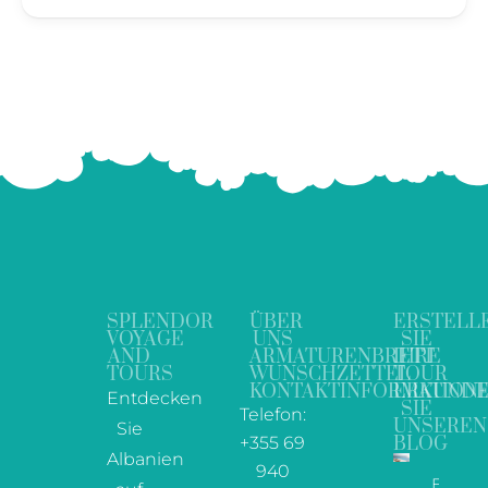
SPLENDOR
ÜBER
ERSTELL
VOYAGE
UNS
SIE
AND
ARMATURENBRETT
IHRE
TOURS
WUNSCHZETTEL
TOUR
KONTAKTINFORMATION
ERKUND
Entdecken
SIE
Telefon:
UNSEREN
Sie
+355 69
BLOG
Albanien
940
Ein