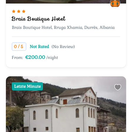
Brais Boutique Hotel
Brais Boutique Hotel, Rruga Xhamia, Durrës, Albania
/
0
5
Not Rated
(No Review)
€200.00
From:
/night
Letzte Minute