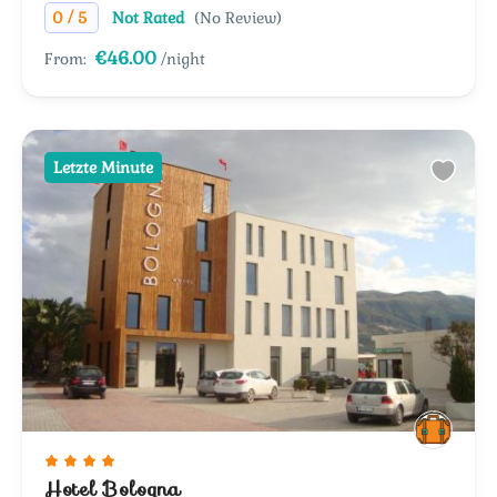
/
0
5
Not Rated
(No Review)
€46.00
From:
/night
Letzte Minute
Hotel Bologna