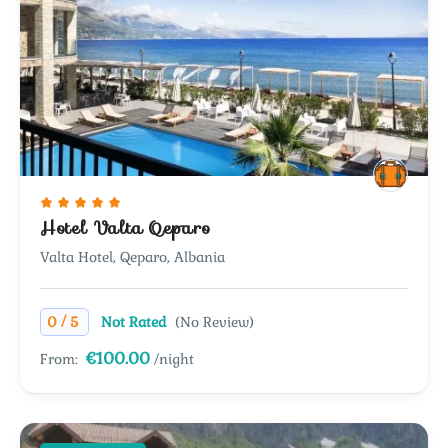
Hotel Valta Qeparo
Valta Hotel, Qeparo, Albania
/
0
5
Not Rated
(No Review)
€100.00
From:
/night