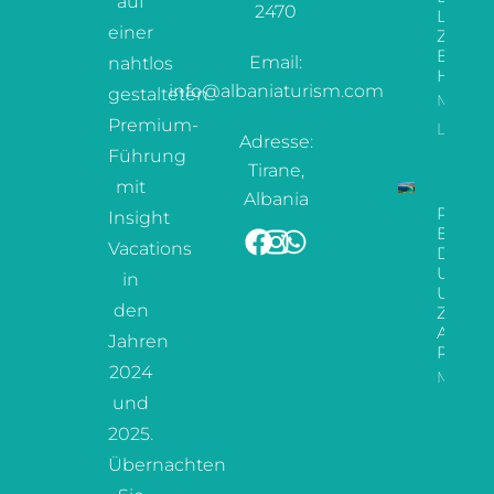
auf
2470
Leitfa
einer
Zu De
Besten
Email:
nahtlos
Hotels
info@albaniaturism.com
gestalteten
Mehr
Premium-
Lesen
Adresse:
Führung
Tirane,
mit
Albania
Paradi
Insight
Enthül
Vacations
Der
Ultima
in
Urlaub
den
Zur
Albani
Jahren
Riviera
2024
Mehr L
und
2025.
Übernachten