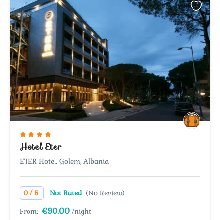
Hotel Eter
ETER Hotel, Golem, Albania
/
0
5
Not Rated
(No Review)
€90.00
From:
/night