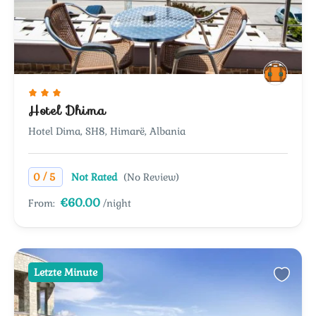
Hotel Dhima
Hotel Dima, SH8, Himarë, Albania
/
0
5
Not Rated
(No Review)
€60.00
From:
/night
Letzte Minute