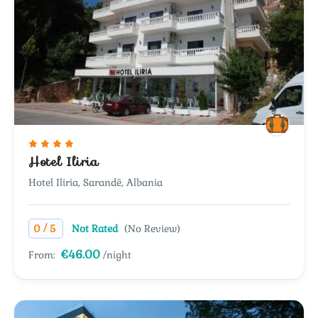
Hotel Iliria
Hotel Iliria, Sarandë, Albania
/
0
5
Not Rated
(No Review)
€46.00
From:
/night