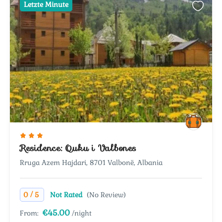
Letzte Minute
Residence: Quku i Valbones
Rruga Azem Hajdari, 8701 Valbonë, Albania
/
0
5
Not Rated
(No Review)
€45.00
From:
/night