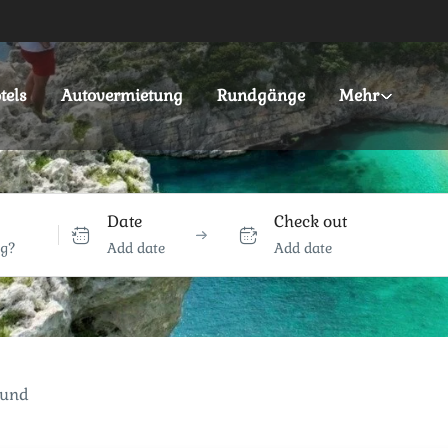
tels
Autovermietung
Rundgänge
Mehr
Date
Check out
Add date
Add date
ound