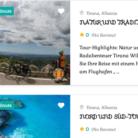
Minute
Tirana, Albania
NATUR UND TRADIT
0
(No Review)
Tour-Highlights: Natur u
Radabenteuer Tirana Wi
Sie Ihre Reise mit einem
am Flughafen „ ...
Minute
Tirana, Albania
NORD UND SÜD-TO
0
(No Review)