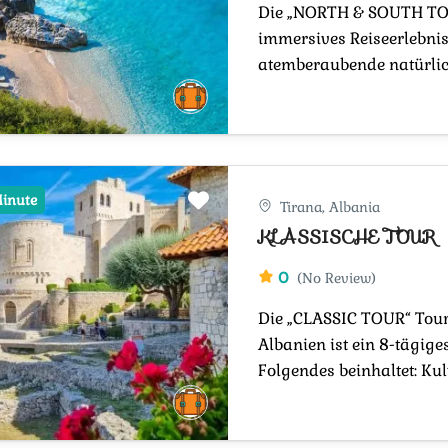
Die „NORTH & SOUTH TOU
immersives Reiseerlebnis
atemberaubende natürliche
Minute
Tirana, Albania
KLASSISCHE TOUR
0
(No Review)
Die „CLASSIC TOUR“ Tou
Albanien ist ein 8-tägige
Folgendes beinhaltet: Kultu