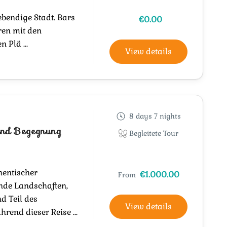
lebendige Stadt. Bars
€0.00
ren mit den
 Plä ...
View details
8 days 7 nights
und Begegnung
Begleitete Tour
hentischer
€1.000.00
From
nde Landschaften,
d Teil des
View details
rend dieser Reise ...