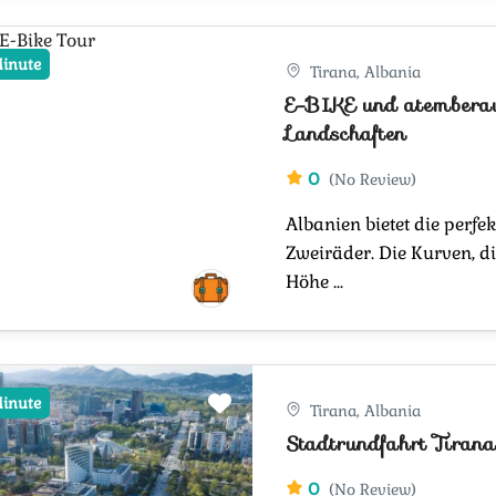
Minute
Tirana, Albania
E-BIKE und atembera
Landschaften
0
(No Review)
Albanien bietet die perfek
Zweiräder. Die Kurven, d
Höhe ...
Minute
Tirana, Albania
Stadtrundfahrt Tiran
0
(No Review)