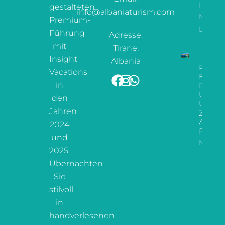
Hotels
gestalteten
info@albaniaturism.com
Mehr
Premium-
Lesen
Führung
Adresse:
mit
Tirane,
Insight
Albania
Paradi
Vacations
Enthül
in
Der
Ultima
den
Urlaub
Jahren
Zur
Albani
2024
Riviera
und
Mehr L
2025.
Übernachten
Sie
stilvoll
in
handverlesenen