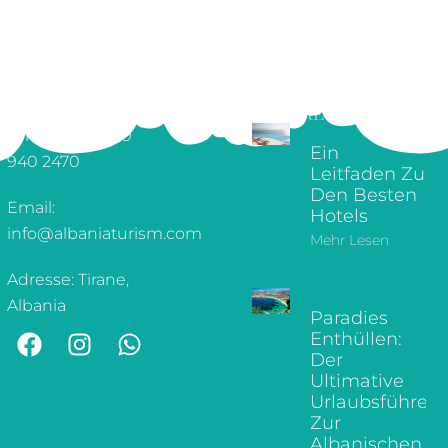
ÜBER UNS
ERSTELLEN SIE
ARMATURENBRETT
IHRE TOUR
WUNSCHZETTEL
ERKUNDEN SIE
KONTAKTINFORMATIONEN
UNSEREN BLOG
Telefon: +355 69
Ein
940 2470
Leitfaden Zu
Den Besten
Email:
Hotels
info@albaniaturism.com
Mehr Lesen
Adresse: Tirane,
Albania
Paradies
Enthüllen:
Der
Ultimative
Urlaubsführer
Zur
Albanischen