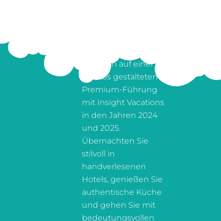
SPLENDOR VOYAGE
AND TOURS
Entdecken Sie
Albanien auf einer
nahtlos gestalteten
Premium-Führung
mit Insight Vacations
in den Jahren 2024
und 2025.
Übernachten Sie
stilvoll in
handverlesenen
Hotels, genießen Sie
authentische Küche
und gehen Sie mit
bedeutungsvollen