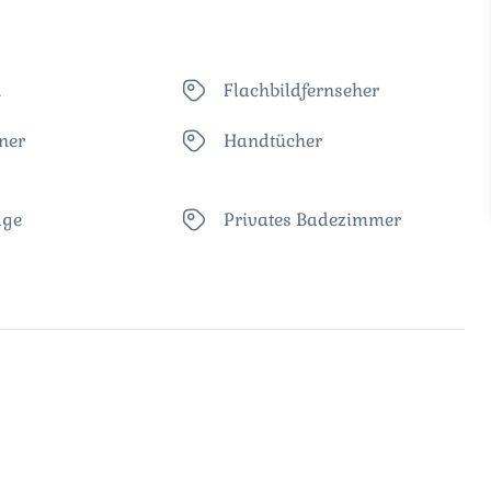
n
Flachbildfernseher
ner
Handtücher
age
Privates Badezimmer