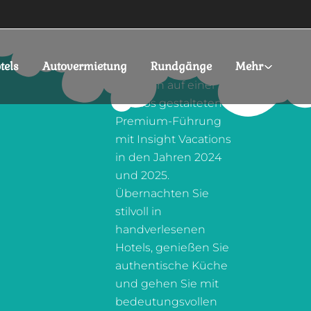
SPLENDOR VOYAGE
AND TOURS
tels
Autovermietung
Rundgänge
Mehr
Entdecken Sie
Albanien auf einer
nahtlos gestalteten
Premium-Führung
mit Insight Vacations
in den Jahren 2024
und 2025.
Übernachten Sie
stilvoll in
handverlesenen
Hotels, genießen Sie
authentische Küche
und gehen Sie mit
bedeutungsvollen