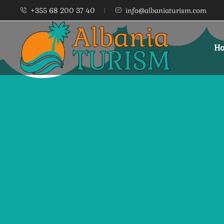
+355 68 200 37 40
info@albaniaturism.com
Ho