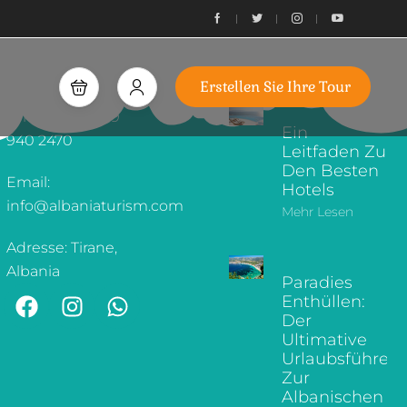
ÜBER UNS
ERSTELLEN SIE
ARMATURENBRETT
IHRE TOUR
WUNSCHZETTEL
ERKUNDEN SIE
Erstellen Sie Ihre Tour
KONTAKTINFORMATIONEN
UNSEREN BLOG
Telefon: +355 69
Ein
940 2470
Leitfaden Zu
Den Besten
Email:
Hotels
info@albaniaturism.com
Mehr Lesen
Adresse: Tirane,
Albania
Paradies
Enthüllen:
Der
Ultimative
Urlaubsführer
Zur
Albanischen