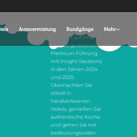
SPLENDOR VOYAGE
AND TOURS
tels
Autovermietung
Rundgänge
Mehr
Entdecken Sie
Albanien auf einer
nahtlos gestalteten
Premium-Führung
mit Insight Vacations
in den Jahren 2024
und 2025.
Übernachten Sie
stilvoll in
handverlesenen
Hotels, genießen Sie
authentische Küche
und gehen Sie mit
bedeutungsvollen