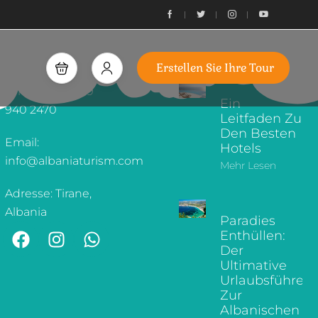
ÜBER UNS
ERSTELLEN SIE
ARMATURENBRETT
IHRE TOUR
WUNSCHZETTEL
ERKUNDEN SIE
Erstellen Sie Ihre Tour
KONTAKTINFORMATIONEN
UNSEREN BLOG
Telefon: +355 69
Ein
940 2470
Leitfaden Zu
Den Besten
Email:
Hotels
info@albaniaturism.com
Mehr Lesen
Adresse: Tirane,
Albania
Paradies
Enthüllen:
Der
Ultimative
Urlaubsführer
Zur
Albanischen