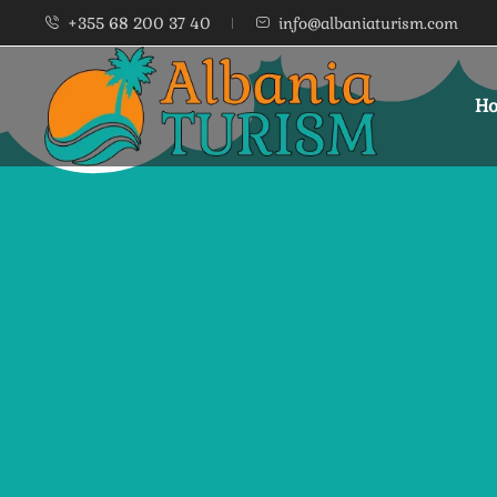
+355 68 200 37 40
info@albaniaturism.com
Ho