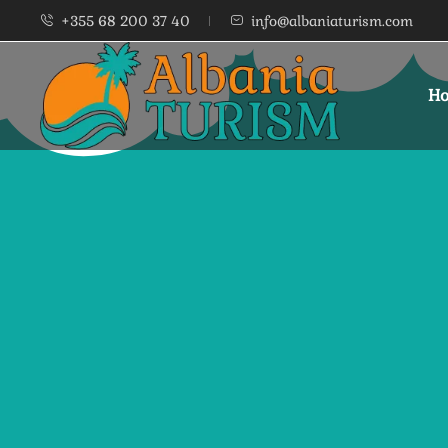
+355 68 200 37 40
info@albaniaturism.com
Ho