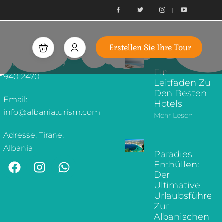
ÜBER UNS
ERSTELLEN SIE
ARMATURENBRETT
IHRE TOUR
WUNSCHZETTEL
ERKUNDEN SIE
Erstellen Sie Ihre Tour
KONTAKTINFORMATIONEN
UNSEREN BLOG
Telefon: +355 69
Ein
940 2470
Leitfaden Zu
Den Besten
Email:
Hotels
info@albaniaturism.com
Mehr Lesen
Adresse: Tirane,
Albania
Paradies
Enthüllen:
Der
Ultimative
Urlaubsführer
Zur
Albanischen