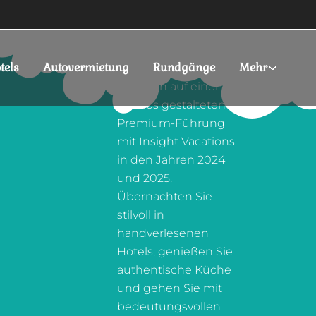
SPLENDOR VOYAGE
AND TOURS
tels
Autovermietung
Rundgänge
Mehr
Entdecken Sie
Albanien auf einer
nahtlos gestalteten
Premium-Führung
mit Insight Vacations
in den Jahren 2024
und 2025.
Übernachten Sie
stilvoll in
handverlesenen
Hotels, genießen Sie
authentische Küche
und gehen Sie mit
bedeutungsvollen