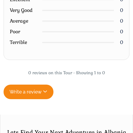
Very Good
0
Average
0
Poor
0
Terrible
0
0 reviews on this Tour - Showing 1 to 0
Write a review
Lets Find Your Next Adventure in Albania