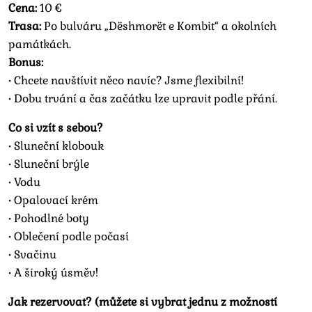
Cena:
10 €
Trasa:
Po bulváru „Dëshmorët e Kombit“ a okolních
památkách.
Bonus:
• Chcete navštívit něco navíc? Jsme flexibilní!
• Dobu trvání a čas začátku lze upravit podle přání.
Co si vzít s sebou?
• Sluneční klobouk
• Sluneční brýle
• Vodu
• Opalovací krém
• Pohodlné boty
• Oblečení podle počasí
• Svačinu
• A široký úsměv!
Jak rezervovat? (můžete si vybrat jednu z možností