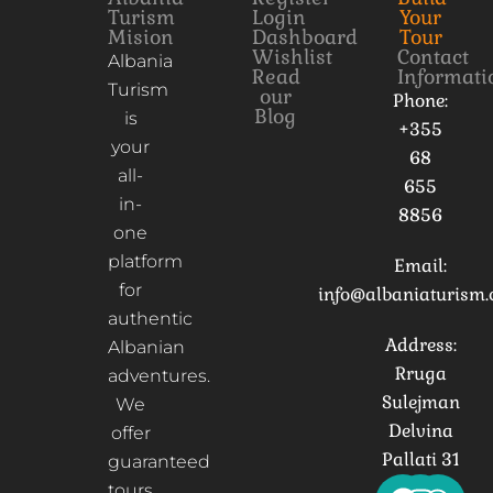
Turism
Login
Your
Mision
Dashboard
Tour
Wishlist
Contact
Albania
Read
Informati
Turism
our
Phone:
Blog
is
+355
your
68
all-
655
in-
8856
one
platform
Email:
for
info@albaniaturism
authentic
Address:
Albanian
Rruga
adventures.
Sulejman
We
Delvina
offer
Pallati 31
guaranteed
tours,