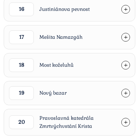
16
Justiniánova pevnost
17
Mešita Namazgáh
18
Most koželuhů
19
Nový bazar
Pravoslavná katedrála
20
Zmrtvýchvstání Krista