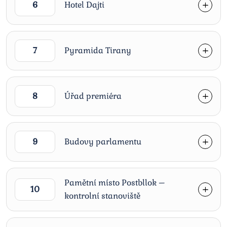
6
Hotel Dajti
7
Pyramida Tirany
8
Úřad premiéra
9
Budovy parlamentu
Pamětní místo Postbllok –
10
kontrolní stanoviště