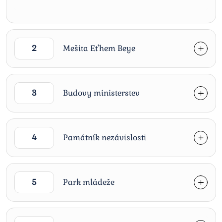
2
Mešita Et'hem Beye
3
Budovy ministerstev
4
Památník nezávislosti
5
Park mládeže